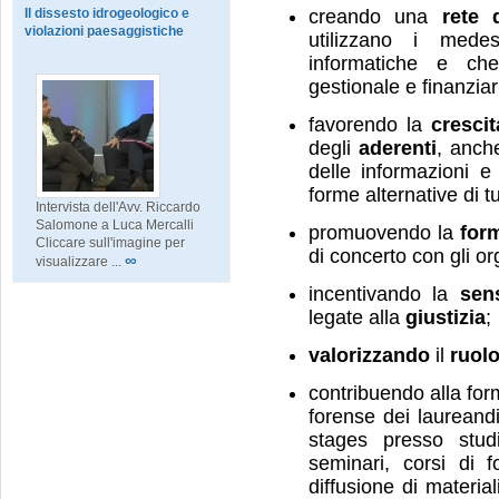
Il dissesto idrogeologico e
creando una
rete 
violazioni paesaggistiche
utilizzano i medes
informatiche e ch
gestionale e finanziar
favorendo la
crescit
degli
aderenti
, anch
delle informazioni e
forme alternative di t
Intervista dell'Avv. Riccardo
Salomone a Luca Mercalli
promuovendo la
for
Cliccare sull'imagine per
di concerto con gli orga
∞
visualizzare ...
incentivando la
sens
legate alla
giustizia
;
valorizzando
il
ruolo
contribuendo alla for
forense dei laureand
stages presso studi 
seminari, corsi di 
diffusione di material