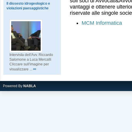
soli soci di Avvocati&Avvoc
Il dissesto idrogeologico e
vantaggi e ottenere ulterio
violazioni paesaggistiche
riservate alle singole soci
MCM Informatica
Intervista dell'Avv. Riccardo
Salomone a Luca Mercalli
Cliccare sull'imagine per
∞
visualizzare ...
Powered By
NABLA