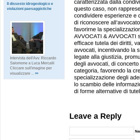
caratterizzata dalla condiv
Il dissesto idrogeologico e
questo caso, non rapprese
violazioni paesaggistiche
condividere esperienze e c
di riconoscere all’avvocato 
favorirne la specializzazi
AVVOCATI & AVVOCATI si 
efficace tutela dei diritti, v
avvocati, incentivando la s
legate alla giustizia, pro
Intervista dell'Avv. Riccardo
degli avvocati, di concerto c
Salomone a Luca Mercalli
Cliccare sull'imagine per
categoria, favorendo la cre
∞
visualizzare ...
specializzazione degli ader
lo scambio delle informazio
di forme alternative di tute
Leave a Reply
Na