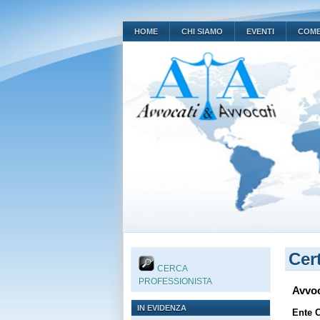
HOME
CHI SIAMO
EVENTI
COME
Cert
CERCA
PROFESSIONISTA
Avvoc
IN EVIDENZA
Ente C